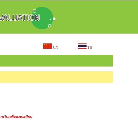
CN
TH
บนใบเสร็จลงทะเบียน